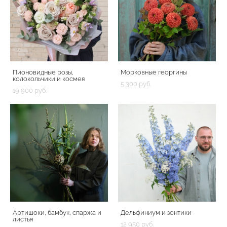
Пионовидные розы,
Морковные георгины
колокольчики и космея
5 300 pуб.
19 900 pуб.
Артишоки, бамбук, спаржа и
Дельфиниум и зонтики
листья
12 950 pуб.