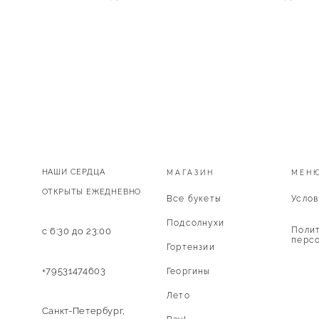
НАШИ СЕРДЦА
МАГАЗИН
МЕН
ОТКРЫТЫ ЕЖЕДНЕВНО
Все букеты
Услов
Подсолнухи
Полит
с 6:30 до 23:00
персо
Гортензии
+79531474603
Георгины
Лето
Санкт-Петербург,