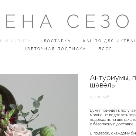
ЕНА СЕЗ
ЕНА СЕЗ
Ь И КУПИТЬ
Ь И КУПИТЬ
ДОСТАВКА
ДОСТАВКА
КАШПО ДЛЯ ИКЕБА
КАШПО ДЛЯ ИКЕБА
ЦВЕТОЧНАЯ ПОДПИСКА
ЦВЕТОЧНАЯ ПОДПИСКА
БЛОГ
БЛОГ
Антуриумы, п
щавель
13 200 pуб.
Букет приедет к получат
можно не подрезать пере
подождать, на цветах эт
и безопасную доставку.
В подарок, к каждому бу