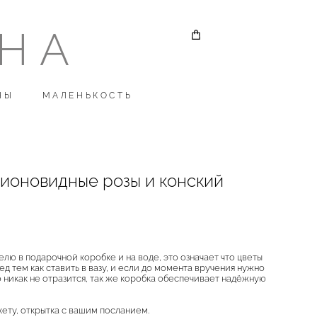
ОНА
ОНА
НЫ
НЫ
МАЛЕНЬКОСТЬ
МАЛЕНЬКОСТЬ
ионовидные розы и конский
елю в подарочной коробке и на воде, это означает что цветы
д тем как ставить в вазу, и если до момента вручения нужно
о никак не отразится, так же коробка обеспечивает надёжную
кету, открытка с вашим посланием.