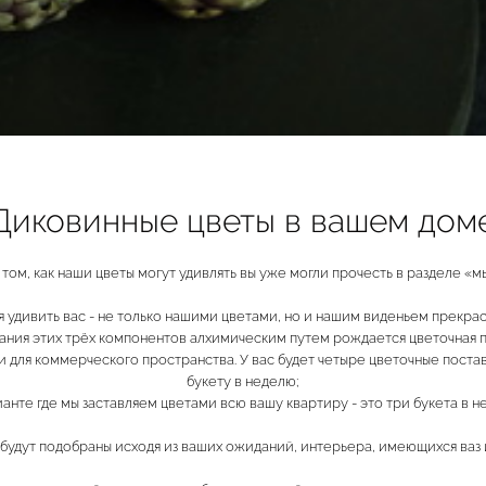
Диковинные цветы в вашем дом
 том, как наши цветы могут удивлять вы уже могли прочесть в разделе «м
я удивить вас - не только нашими цветами, но и нашим виденьем прекра
ания этих трёх компонентов алхимическим путем рождается цветочная п
 для коммерческого пространства. У вас будет четыре цветочные постав
букету в неделю;
ианте где мы заставляем цветами всю вашу квартиру - это три букета в н
будут подобраны исходя из ваших ожиданий, интерьера, имеющихся ваз и