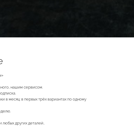
е
ы»
сного, нашим сервисом.
одписка.
ки в месяц: в первых трёх вариантах по одному
еделю.
 любых других деталей..