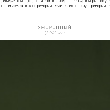
 индивидуальный подход при любом взаимодействии куда выигрышнее ун
ы понимаем, как важны примеры и визуализация; поэтому - примеры и ци
У М Е Р Е Н Н Ы Й
32 000 руб.