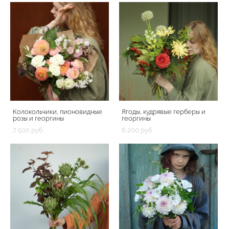
Колокольчики, пионовидные
Ягоды, кудрявые герберы и
розы и георгины
георгины
7 500 pуб.
6 200 pуб.