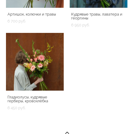
Артишок, колючки и травы
Кудрявые травы, лаватера и
георгины
6 700 pуб.
6 950 pуб.
Гладиолусы, кудрявые
герберы, кровохлёбка
6 450 pуб.