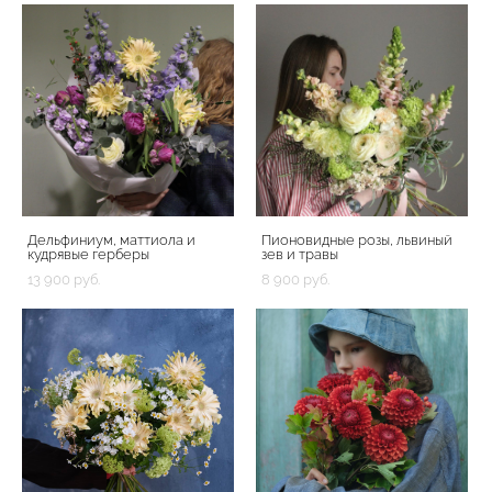
Дельфиниум, маттиола и
Пионовидные розы, львиный
кудрявые герберы
зев и травы
13 900 pуб.
8 900 pуб.