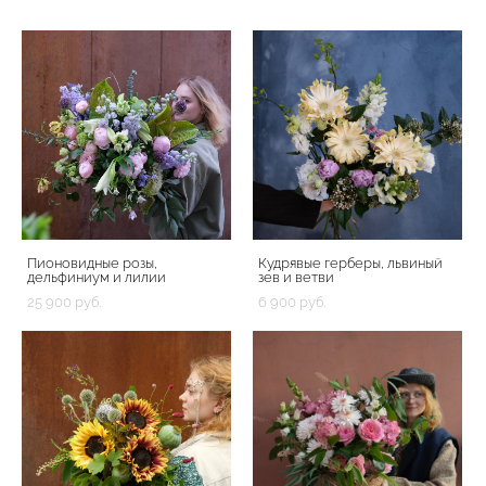
Пионовидные розы,
Кудрявые герберы, львиный
дельфиниум и лилии
зев и ветви
25 900 pуб.
6 900 pуб.