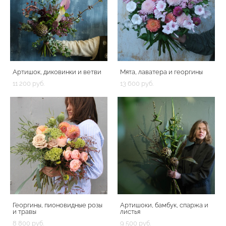
Артишок, диковинки и ветви
Мята, лаватера и георгины
11 200 pуб.
13 600 pуб.
Георгины, пионовидные розы
Артишоки, бамбук, спаржа и
и травы
листья
8 800 pуб.
9 500 pуб.