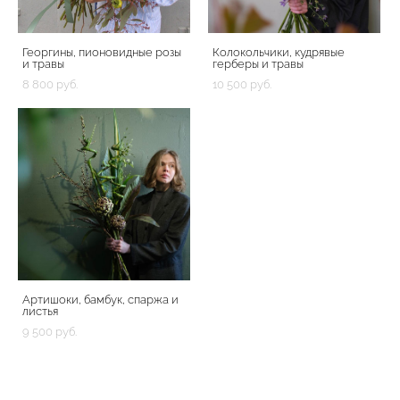
Георгины, пионовидные розы
Колокольчики, кудрявые
и травы
герберы и травы
8 800 pуб.
10 500 pуб.
Артишоки, бамбук, спаржа и
листья
9 500 pуб.