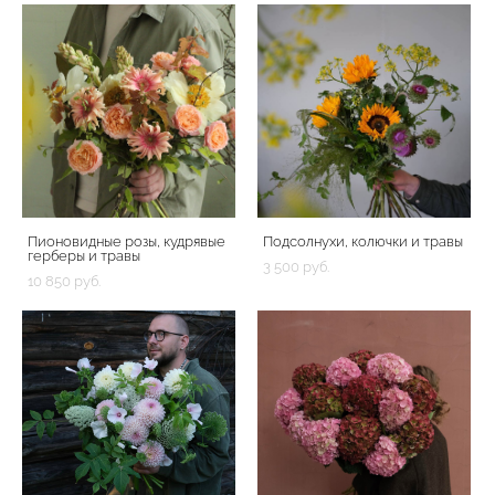
Пионовидные розы, кудрявые
Подсолнухи, колючки и травы
герберы и травы
3 500 pуб.
10 850 pуб.