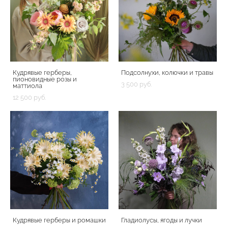
Кудрявые герберы,
Подсолнухи, колючки и травы
пионовидные розы и
3 500 pуб.
маттиола
12 500 pуб.
Кудрявые герберы и ромашки
Гладиолусы, ягоды и лучки