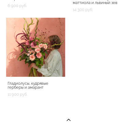
маттиола и львиный зев
6 900 pуб.
14 300 pуб.
Гладиолусы, кудрявые
герберы и амарант
11 900 pуб.