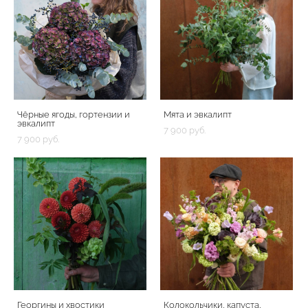
Чёрные ягоды, гортензии и
Мята и эвкалипт
эвкалипт
7 900 pуб.
7 900 pуб.
Георгины и хвостики
Колокольчики, капуста,