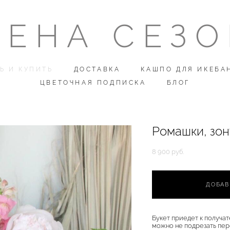
ЕНА СЕЗ
ЕНА СЕЗ
Ь И КУПИТЬ
Ь И КУПИТЬ
ДОСТАВКА
ДОСТАВКА
КАШПО ДЛЯ ИКЕБА
КАШПО ДЛЯ ИКЕБА
ЦВЕТОЧНАЯ ПОДПИСКА
ЦВЕТОЧНАЯ ПОДПИСКА
БЛОГ
БЛОГ
Ромашки, зон
8 900 pуб.
ДОБАВ
Букет приедет к получат
можно не подрезать пере