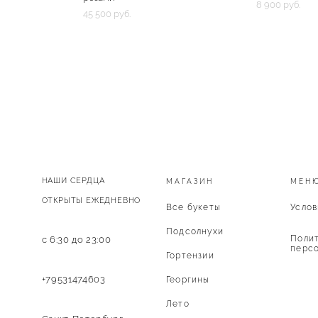
8 900 pуб.
45 500 pуб.
НАШИ СЕРДЦА
МАГАЗИН
МЕН
ОТКРЫТЫ ЕЖЕДНЕВНО
Все букеты
Услов
Подсолнухи
Полит
с 6:30 до 23:00
персо
Гортензии
+79531474603
Георгины
Лето