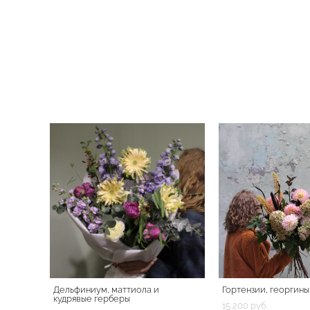
Дельфиниум, маттиола и
Гортензии, георгины
кудрявые герберы
15 200 pуб.