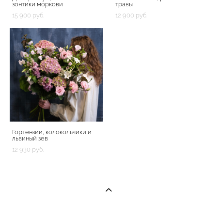
зонтики моркови
травы
15 900 pуб.
12 900 pуб.
Гортензии, колокольчики и
львиный зев
12 930 pуб.