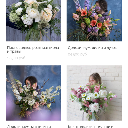
Пионовидные розы, маттиола
Дельфиниум, лилии и лучок
и травы
24 500 pуб.
12 500 pуб.
Дельфиниум, маттиола и
Колокольчики, ромашки и