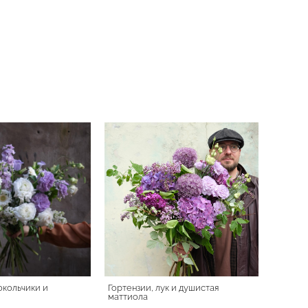
окольчики и
Гортензии, лук и душистая
маттиола