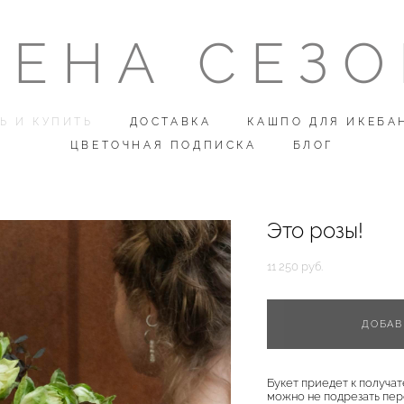
ЕНА СЕЗ
ЕНА СЕЗ
Ь И КУПИТЬ
Ь И КУПИТЬ
ДОСТАВКА
ДОСТАВКА
КАШПО ДЛЯ ИКЕБА
КАШПО ДЛЯ ИКЕБА
ЦВЕТОЧНАЯ ПОДПИСКА
ЦВЕТОЧНАЯ ПОДПИСКА
БЛОГ
БЛОГ
Это розы!
11 250 pуб.
ДОБАВ
Букет приедет к получат
можно не подрезать пере