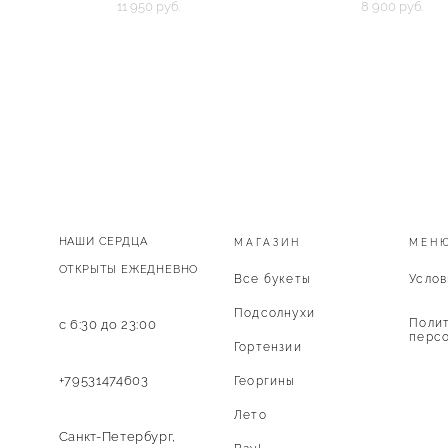
11 950 pуб.
8 900 pуб.
НАШИ СЕРДЦА
МАГАЗИН
МЕН
ОТКРЫТЫ ЕЖЕДНЕВНО
Все букеты
Услов
Подсолнухи
Полит
с 6:30 до 23:00
персо
Гортензии
+79531474603
Георгины
Лето
Санкт-Петербург,