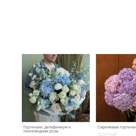
Гортензии, дельфиниум и
Сиреневые гортенз
пионовидные розы
13 300 pуб.