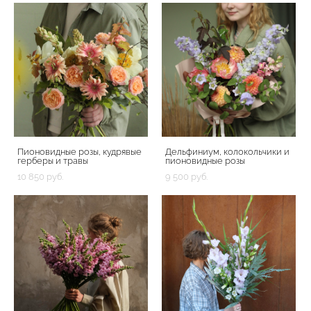
Пионовидные розы, кудрявые
Дельфиниум, колокольчики и
герберы и травы
пионовидные розы
10 850 pуб.
9 500 pуб.