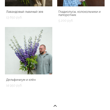
Лавандовый львиный зев
Гладиолусы, колокольчики и
папоротник
13 650 pуб.
5 200 pуб.
Дельфиниум и клён
14 950 pуб.