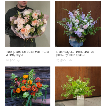
Пионовидные розы, маттиола
Гладиолусы, пионовидные
и вибурнум
розы, лучок и травы
10 500 pуб.
23 500 pуб.