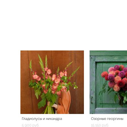
Гладиолусы и никандра
Озорные георгины
5 900 pуб.
15 150 pуб.