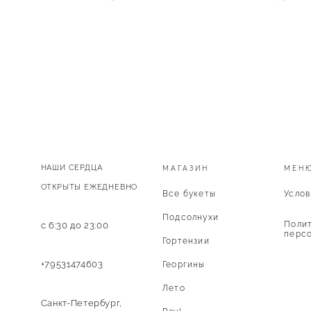
НАШИ СЕРДЦА
МАГАЗИН
МЕН
ОТКРЫТЫ ЕЖЕДНЕВНО
Все букеты
Услов
Подсолнухи
Полит
с 6:30 до 23:00
персо
Гортензии
+79531474603
Георгины
Лето
Санкт-Петербург,