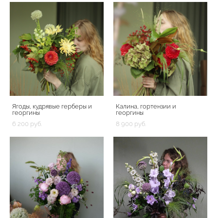
Ягоды, кудрявые герберы и
Калина, гортензии и
георгины
георгины
6 200 pуб.
8 900 pуб.