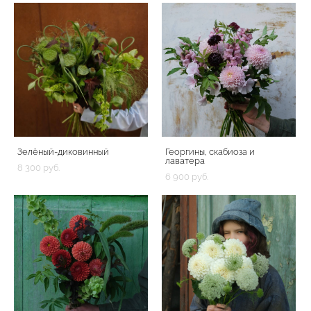
Зелёный-диковинный
Георгины, скабиоза и
лаватера
8 300 pуб.
6 900 pуб.