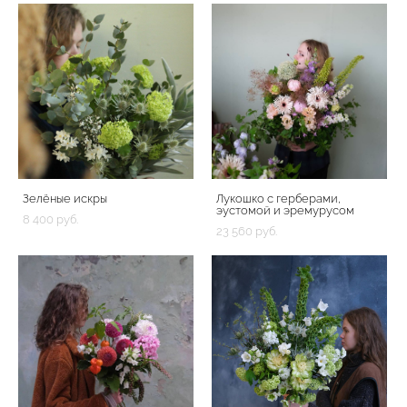
Зелёные искры
Лукошко с герберами,
эустомой и эремурусом
8 400 pуб.
23 560 pуб.